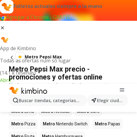
Folletos actuales siempre a la mano
Agregar a Chrome - GRATIS
App de Kimbino
Metro Pepsi Max
Todas as ofertas num só lugar
Metro Pepsi Max precio -
(14.1 k reseñas)
promociones y ofertas online
Abrir
No hemos encontrado resultados para este
término.
Más productos en tiendas Metro
Buscar tiendas, categorías, productos...
Elegir ciudad
Metro
Lima
Metro
Noticias
Metro
Café
Metro
Pizza
Metro
Nintendo Switch
Metro
Papas
Metro
Fruta
Metro
Hamburguesa