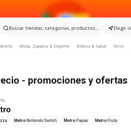
Buscar tiendas, categorías, productos...
Elegir 
dinería
Moda, Zapatos & Deporte
Belleza & Salud
Otros
ecio - promociones y ofertas
no.
tro
izza
Metro
Nintendo Switch
Metro
Papas
Metro
Fruta