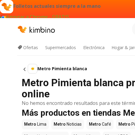
Folletos actuales siempre a la mano
Agregar a Chrome - GRATIS
Ofertas
Supermercados
Electrónica
Hogar & Jar
Metro Pimienta blanca
Metro Pimienta blanca pr
online
No hemos encontrado resultados para este térmi
Más productos en tiendas Me
Metro
Lima
Metro
Noticias
Metro
Café
Metro
P