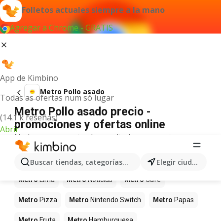
Folletos actuales siempre a la mano
Agregar a Chrome - GRATIS
App de Kimbino
Metro Pollo asado
Todas as ofertas num só lugar
Metro Pollo asado precio -
(14.1 k reseñas)
promociones y ofertas online
Abrir
No hemos encontrado resultados para este
término.
Más productos en tiendas Metro
Buscar tiendas, categorías, productos...
Elegir ciudad
Metro
Lima
Metro
Noticias
Metro
Café
Metro
Pizza
Metro
Nintendo Switch
Metro
Papas
Metro
Fruta
Metro
Hamburguesa