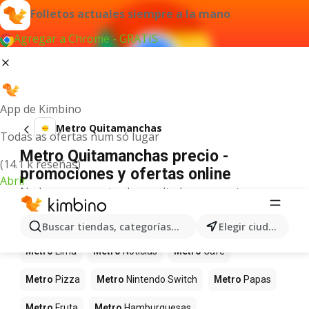
Folletos actuales siempre a la mano
Agregar a Chrome - GRATIS
App de Kimbino
Metro Quitamanchas
Todas as ofertas num só lugar
Metro Quitamanchas precio -
(14.1 k reseñas)
promociones y ofertas online
Abrir
No hemos encontrado resultados para este
término.
Más productos en tiendas Metro
Buscar tiendas, categorías, productos...
Elegir ciudad
Metro
Lima
Metro
Noticias
Metro
Café
Metro
Pizza
Metro
Nintendo Switch
Metro
Papas
Metro
Fruta
Metro
Hamburguesas