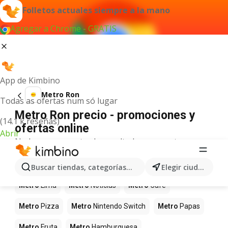
Folletos actuales siempre a la mano
Agregar a Chrome - GRATIS
App de Kimbino
Metro Ron
Todas as ofertas num só lugar
Metro Ron precio - promociones y
(14.1 k reseñas)
ofertas online
Abrir
No hemos encontrado resultados para este
término.
Más productos en tiendas Metro
Buscar tiendas, categorías, productos...
Elegir ciudad
Metro
Lima
Metro
Noticias
Metro
Café
Metro
Pizza
Metro
Nintendo Switch
Metro
Papas
Metro
Fruta
Metro
Hamburguesa