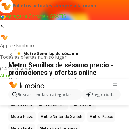
Folletos actuales siempre a la mano
Agregar a Chrome - GRATIS
App de Kimbino
Metro Semillas de sésamo
Todas as ofertas num só lugar
Metro Semillas de sésamo precio -
(14.1 k reseñas)
promociones y ofertas online
Abrir
No hemos encontrado resultados para este
término.
Más productos en tiendas Metro
Buscar tiendas, categorías, productos...
Elegir ciudad
Metro
Lima
Metro
Noticias
Metro
Café
Metro
Pizza
Metro
Nintendo Switch
Metro
Papas
Metro
Fruta
Metro
Hamburguesa