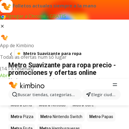
Folletos actuales siempre a la mano
Agregar a Chrome - GRATIS
App de Kimbino
Metro Suavizante para ropa
Todas as ofertas num só lugar
Metro Suavizante para ropa precio -
(14.1 k reseñas)
promociones y ofertas online
Abrir
No hemos encontrado resultados para este
término.
Más productos en tiendas Metro
Buscar tiendas, categorías, productos...
Elegir ciudad
Metro
Lima
Metro
Noticias
Metro
Café
Metro
Pizza
Metro
Nintendo Switch
Metro
Papas
Metro
Fruta
Metro
Hamburguesas