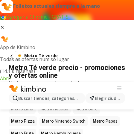
Folletos actuales siempre a la mano
Agregar a Chrome - GRATIS
App de Kimbino
Metro Té verde
Todas as ofertas num só lugar
Metro Té verde precio - promociones
(14.1 k reseñas)
y ofertas online
Abrir
No hemos encontrado resultados para este
término.
Más productos en tiendas Metro
Buscar tiendas, categorías, productos...
Elegir ciudad
Metro
Lima
Metro
Noticias
Metro
Café
Metro
Pizza
Metro
Nintendo Switch
Metro
Papas
Metro
Fruta
Metro
Hamburguesa