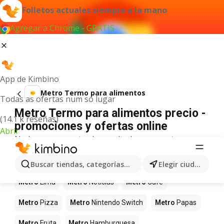
Folletos actuales siempre a la mano
Agregar a Chrome - GRATIS
App de Kimbino
Metro Termo para alimentos
Todas as ofertas num só lugar
Metro Termo para alimentos precio -
(14.1 k reseñas)
promociones y ofertas online
Abrir
No hemos encontrado resultados para este
término.
Más productos en tiendas Metro
Buscar tiendas, categorías, productos...
Elegir ciudad
Metro
Lima
Metro
Noticias
Metro
Café
Metro
Pizza
Metro
Nintendo Switch
Metro
Papas
Metro
Fruta
Metro
Hamburguesa