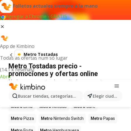
Folletos actuales siempre a la mano
Agregar a Chrome - GRATIS
App de Kimbino
Metro Tostadas
Todas as ofertas num só lugar
Metro Tostadas precio -
(14.1 k reseñas)
promociones y ofertas online
Abrir
No hemos encontrado resultados para este
término.
Más productos en tiendas Metro
Buscar tiendas, categorías, productos...
Elegir ciudad
Metro
Lima
Metro
Noticias
Metro
Café
Metro
Pizza
Metro
Nintendo Switch
Metro
Papas
Metro
Fruta
Metro
Hamburguesa